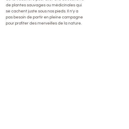
de plantes sauvages ou médicinales qui 
se cachent juste sous nos pieds. Il n'y a 
pas besoin de partir en pleine campagne 
pour profiter des merveilles de la nature.
Cette balade vous permettra de faire 
connaissance avec certaines plantes, de 
connaître les rudiments de la cueillette, et 
de repartir avec quelques idées de 
recettes.
La balade se concluera avec un apéritif 
joyeux!
Partager cet événement