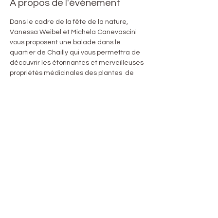
À propos de l'événement
Dans le cadre de la fête de la nature, 
Vanessa Weibel et Michela Canevascini 
vous proposent une balade dans le 
quartier de Chailly qui vous permettra de 
découvrir les étonnantes et merveilleuses 
propriétés médicinales des plantes  de 
nos jardins et forêts. La balade dure 
environ une heure et demie. Rendez-vous 
devant la Maison de quartier de Chailly à 
10h30. En raison de la situation sanitaire le 
nombre de participants est limité. 
Inscrivez-vous afin d'être sûr·e·s d'avoir 
une place en écrivant un courriel à 
michela_canevascini@msn.com.
Partager cet événement