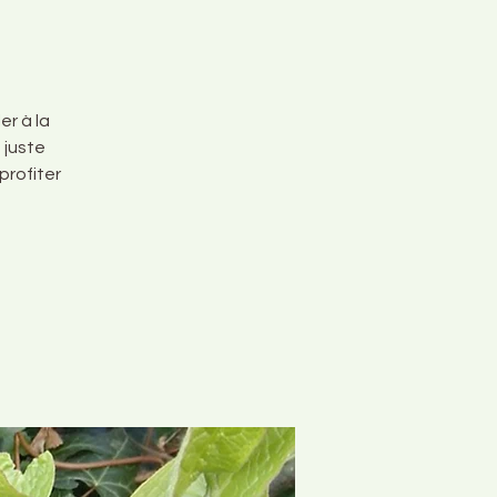
er à la
 juste
profiter