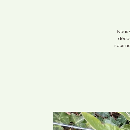
Nous v
décou
sous no