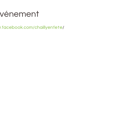
'événement
w.facebook.com/chaillyenfete
/   